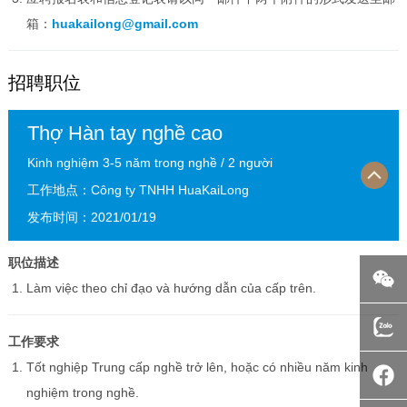
箱：
huakailong@gmail.com
招聘职位
Thợ Hàn tay nghề cao
Kinh nghiệm 3-5 năm trong nghề / 2 người
工作地点：Công ty TNHH HuaKaiLong
发布时间：2021/01/19
职位描述
Làm việc theo chỉ đạo và hướng dẫn của cấp trên.
工作要求
Tốt nghiệp Trung cấp nghề trở lên, hoặc có nhiều năm kinh
nghiệm trong nghề.