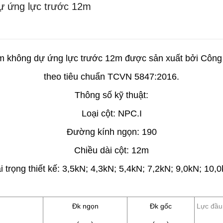
dự ứng lực trước 12m
tâm không dự ứng lực trước 12m được sản xuất bởi Cô
theo tiêu chuẩn TCVN 5847:2016.
Thông số kỹ thuật:
Loại cột: NPC.I
Đường kính ngọn: 190
Chiều dài cột: 12m
i trọng thiết kế: 3,5kN; 4,3kN; 5,4kN; 7,2kN; 9,0kN; 10,
h
Đk ngọn
Đk gốc
Lực đầu 