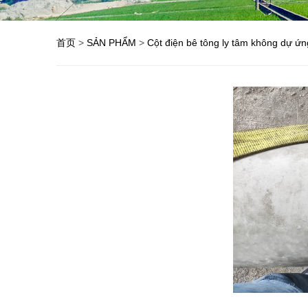
首页
>
SẢN PHẨM
>
Cột điện bê tông ly tâm không dự ứn