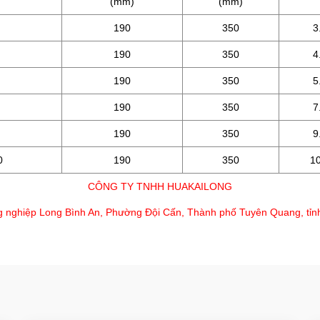
(mm)
(mm)
190
350
3
190
350
4
190
350
5
190
350
7
190
350
9
0
190
350
10
CÔNG TY TNHH HUAKAILONG
g nghiệp Long Bình An, Phường Đội Cấn, Thành phố Tuyên Quang, tỉ