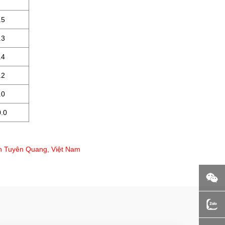
.5
.3
.4
.2
.0
.0
nh Tuyên Quang, Việt Nam