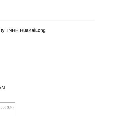
ng ty TNHH HuaKaiLong
0kN
cột (kN)