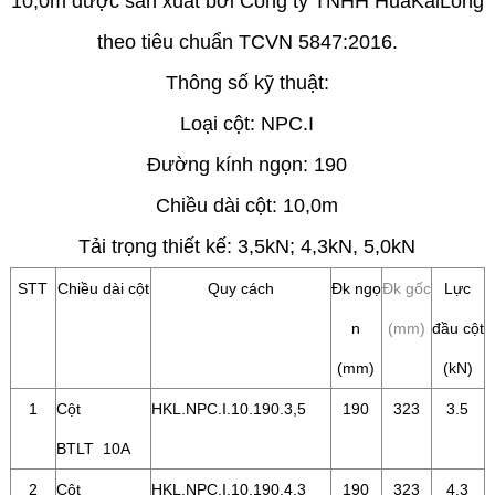
10,0m được sản xuất bởi Công ty TNHH HuaKaiLong
theo tiêu chuẩn TCVN 5847:2016.
Thông số kỹ thuật:
Loại cột: NPC.I
Đường kính ngọn: 190
Chiều dài cột: 10,0m
Tải trọng thiết kế: 3,5kN; 4,3kN, 5,0kN
STT
Chiều dài cột
Quy cách
Đk ngọ
Đk gốc
Lực
n
(mm)
đầu cột
(mm)
(kN)
1
Cột
HKL.NPC.I.10.190.3,5
190
323
3.5
BTLT
10A
2
Cột
HKL.NPC.I.10.190.4,3
190
323
4.3