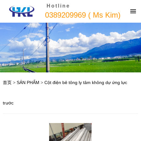
Hotline
0389209969 ( Ms Kim)
首页
>
SẢN PHẨM
>
Cột điện bê tông ly tâm không dự ứng lực
trước